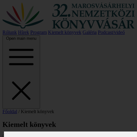
Rólunk
Hírek
Program
Kiemelt könyvek
Galéria
Podcast/videó
Open main menu
Főoldal
/
Kiemelt könyvek
Kiemelt könyvek