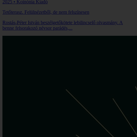
2025 • Koinónia Kiadó
Tetőterasz. Felülnézetből, de nem felszínesen
Rostás-Péter István beszélgetőkötete lebilincselő olvasmány. A
benne felsorakozó névsor parádés,...