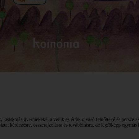
kisiskolás gyermekeké, a velük és értük olvasó felnőtteké és persze a
iztat kérdezésre, összerajzolásra és továbbírásra, de legfőképp egymás 