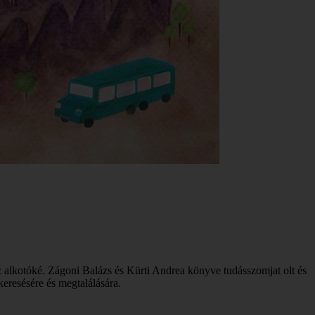
z alkotóké. Zágoni Balázs és Kürti Andrea könyve tudásszomjat olt és
keresésére és megtalálására.