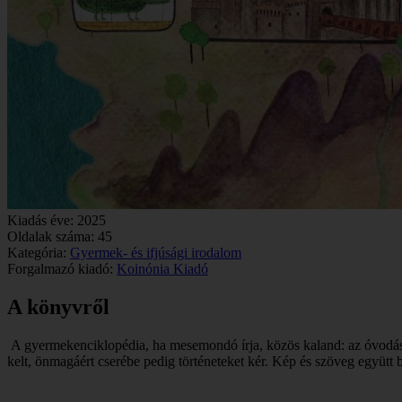
Kiadás éve:
2025
Oldalak száma:
45
Kategória:
Gyermek- és ifjúsági irodalom
Forgalmazó kiadó:
Koinónia Kiadó
A könyvről
A gyermekenciklopédia, ha mesemondó írja, közös kaland: az óvodás, 
kelt, önmagáért cserébe pedig történeteket kér. Kép és szöveg együtt b