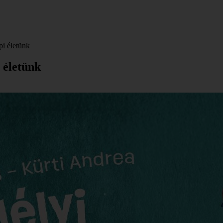
i életünk
 életünk