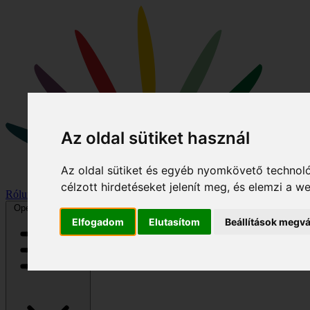
Az oldal sütiket használ
Az oldal sütiket és egyéb nyomkövető technoló
célzott hirdetéseket jelenít meg, és elemzi a 
Rólunk
Hírek
Program
Kiemelt könyvek
Galéria
Podcast/videó
Open main menu
Elfogadom
Elutasítom
Beállítások megvá