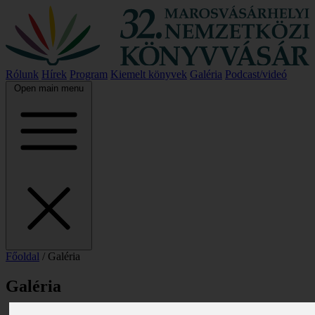
Rólunk
Hírek
Program
Kiemelt könyvek
Galéria
Podcast/videó
Open main menu
Főoldal
/
Galéria
Galéria