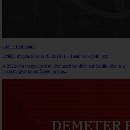
2024 • Exit Kiadó
Erdélyi magyaRock 1970–2010 II. – Beat, rock, folk, pop
A 2022-ben megjelent első kötethez hasonlóan a második kötet is a
hazai magyar könnyűzene történe...