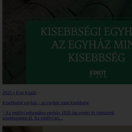
2025 • Exit Kiadó
Kisebbségi egyház - az egyház mint kisebbség
| Az erdélyi református egyház 1920 óta nyelvi és felekezeti
kisebbségben él. Az erdélyi kö...