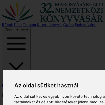
Rólunk
Hírek
Program
Kiemelt könyvek
Galéria
Podcast/videó
Open main menu
Az oldal sütiket használ
Főoldal
/
Kiemelt könyvek
Kiemelt könyvek
Az oldal sütiket és egyéb nyomkövető technológiá
tartalmakat és célzott hirdetéseket jelenít meg, 