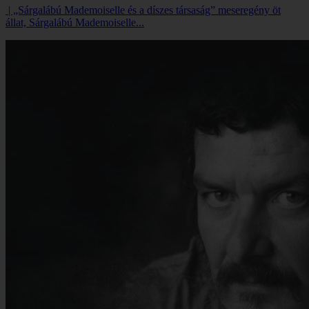
| „Sárgalábú Mademoiselle és a díszes társaság” meseregény öt
állat, Sárgalábú Mademoiselle...