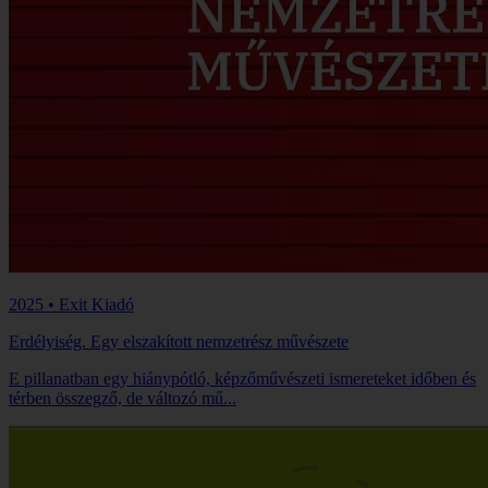
2025 • Exit Kiadó
Erdélyiség. Egy elszakított nemzetrész művészete
E pillanatban egy hiánypótló, képzőművészeti ismereteket időben és
térben összegző, de változó mű...