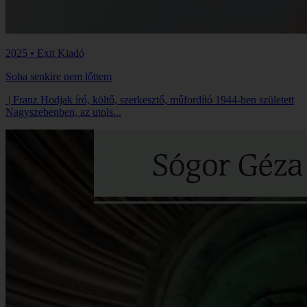
2025 • Exit Kiadó
Soha senkire nem lőttem
| Franz Hodjak író, költő, szerkesztő, műfordító 1944-ben született
Nagyszebenben, az utols...