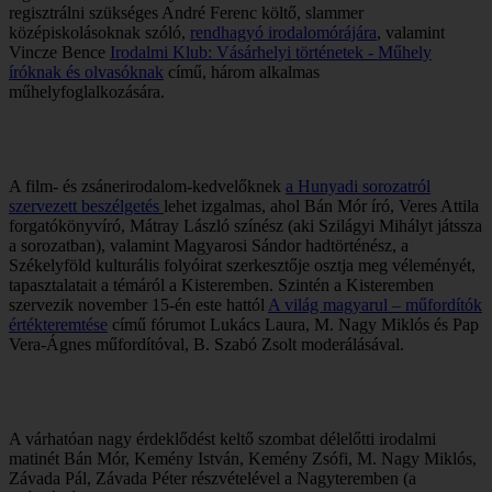
regisztrálni szükséges André Ferenc költő, slammer
középiskolásoknak szóló,
rendhagyó irodalomórájára
, valamint
Vincze Bence
Irodalmi Klub: Vásárhelyi történetek - Műhely
íróknak és olvasóknak
című, három alkalmas
műhelyfoglalkozására.
A film- és zsánerirodalom-kedvelőknek
a Hunyadi sorozatról
szervezett beszélgetés
lehet izgalmas, ahol Bán Mór író, Veres Attila
forgatókönyvíró, Mátray László színész (aki Szilágyi Mihályt játssza
a sorozatban), valamint Magyarosi Sándor hadtörténész, a
Székelyföld kulturális folyóirat szerkesztője osztja meg véleményét,
tapasztalatait a témáról a Kisteremben. Szintén a Kisteremben
szervezik november 15-én este hattól
A világ magyarul – műfordítók
értékteremtése
című fórumot Lukács Laura, M. Nagy Miklós és Pap
Vera-Ágnes műfordítóval, B. Szabó Zsolt moderálásával.
A várhatóan nagy érdeklődést keltő szombat délelőtti irodalmi
matinét Bán Mór, Kemény István, Kemény Zsófi, M. Nagy Miklós,
Závada Pál, Závada Péter részvételével a Nagyteremben (a