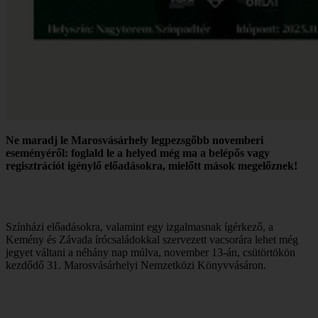
Ne maradj le Marosvásárhely legpezsgőbb novemberi
eseményéről: foglald le a helyed még ma a belépős vagy
regisztrációt igénylő előadásokra, mielőtt mások megelőznek!
Színházi előadásokra, valamint egy izgalmasnak ígérkező, a
Kemény és Závada írócsaládokkal szervezett vacsorára lehet még
jegyet váltani a néhány nap múlva, november 13-án, csütörtökön
kezdődő 31. Marosvásárhelyi Nemzetközi Könyvvásáron.