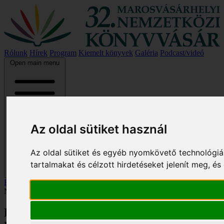
Rólunk
Hírek
Program
Kiemelt könyvek
Galéria
Podcast/videó
Open main menu
Az oldal sütiket használ
Az oldal sütiket és egyéb nyomkövető technológiá
tartalmakat és célzott hirdetéseket jelenít meg, 
Főoldal
/
Hírek
/
Hamarosan kezdődik a 31. Marosvásárhelyi
Nemzetközi Könyvvásár!
Hamarosan kezdődik a 31.