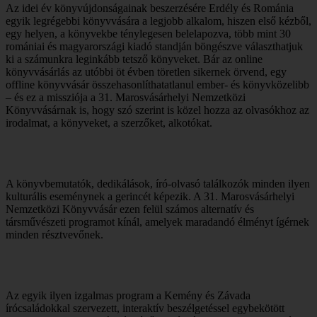
Az idei év könyvújdonságainak beszerzésére Erdély és Románia
egyik legrégebbi könyvvására a legjobb alkalom, hiszen első kézből,
egy helyen, a könyvekbe ténylegesen belelapozva, több mint 30
romániai és magyarországi kiadó standján böngészve választhatjuk
ki a számunkra leginkább tetsző könyveket. Bár az online
könyvvásárlás az utóbbi öt évben töretlen sikernek örvend, egy
offline könyvvásár összehasonlíthatatlanul ember- és könyvközelibb
– és ez a missziója a 31. Marosvásárhelyi Nemzetközi
Könyvvásárnak is, hogy szó szerint is közel hozza az olvasókhoz az
irodalmat, a könyveket, a szerzőket, alkotókat.
A könyvbemutatók, dedikálások, író-olvasó találkozók minden ilyen
kulturális eseménynek a gerincét képezik. A 31. Marosvásárhelyi
Nemzetközi Könyvvásár ezen felül számos alternatív és
társművészeti programot kínál, amelyek maradandó élményt ígérnek
minden résztvevőnek.
Az egyik ilyen izgalmas program a Kemény és Závada
írócsaládokkal szervezett, interaktív beszélgetéssel egybekötött