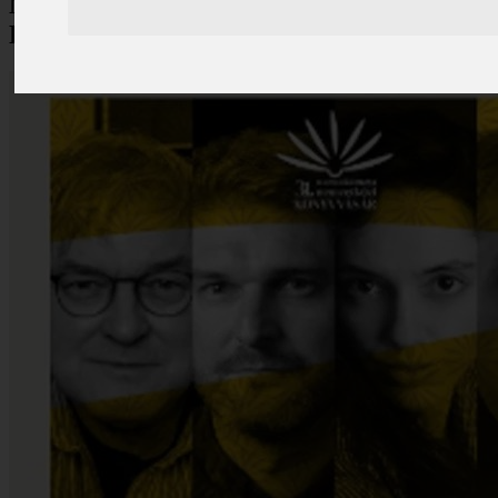
Marosvásárhelyi Nemzetközi
Könyvvásár!