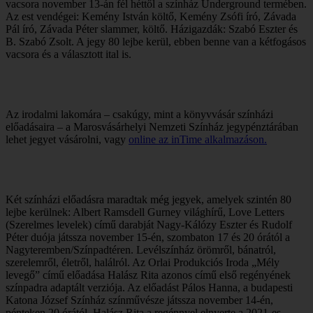
vacsora november 13-án fél héttől a színház Underground termében.
Az est vendégei: Kemény István költő, Kemény Zsófi író, Závada
Pál író, Závada Péter slammer, költő. Házigazdák: Szabó Eszter és
B. Szabó Zsolt. A jegy 80 lejbe kerül, ebben benne van a kétfogásos
vacsora és a választott ital is.
Az irodalmi lakomára – csakúgy, mint a könyvvásár színházi
előadásaira – a Marosvásárhelyi Nemzeti Színház jegypénztárában
lehet jegyet vásárolni, vagy
online az inTime alkalmazáson.
Két színházi előadásra maradtak még jegyek, amelyek szintén 80
lejbe kerülnek: Albert Ramsdell Gurney világhírű, Love Letters
(Szerelmes levelek) című darabját Nagy-Kálózy Eszter és Rudolf
Péter duója játssza november 15-én, szombaton 17 és 20 órától a
Nagyteremben/Színpadtéren. Levélszínház örömről, bánatról,
szerelemről, életről, halálról. Az Orlai Produkciós Iroda „Mély
levegő” című előadása Halász Rita azonos című első regényének
színpadra adaptált verziója. Az előadást Pálos Hanna, a budapesti
Katona József Színház színművésze játssza november 14-én,
pénteken 20 órától. Halász Rita a regénnyel elnyerte a 2021-es