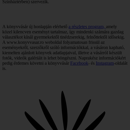
Színháztérben) szervezik.
A könyvvásár új honlapján elérhető
a részletes program,
amely
közel kilencven eseményt tartalmaz, így mindenki számára gazdag
választékot kínál gyermekektől tinédzserekig, felnőttektől idősekig.
A www.konyvvasar.ro weboldal folyamatosan frissül az
eseményekről, szerzőkről szóló információkkal, a vásáron kapható,
kiemelten ajánlott könyvek adatlapjaival, illetve a vásárról készült
fotók, videók galériáit is lehet böngészni. Naprakész információkért
pedig érdemes követni a könyvvásár
Facebook
- és
Instagram
-oldalát
is.