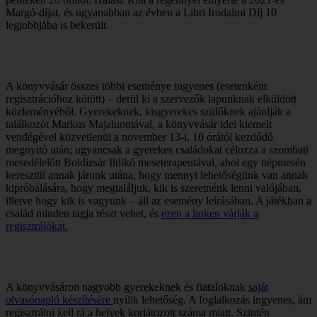
Margó-díjat, és ugyanabban az évben a Libri Irodalmi Díj 10
legjobbjába is bekerült.
A könyvvásár összes többi eseménye ingyenes (esetenként
regisztrációhoz kötött) – derül ki a szervezők lapunknak elküldött
közleményéből. Gyerekeknek, kisgyerekes szülőknek ajánlják a
találkozót Markus Majaluomával, a könyvvásár idei kiemelt
vendégével közvetlenül a november 13-i, 10 órától kezdődő
megnyitó után; ugyancsak a gyerekes családokat célozza a szombati
mesedélelőtt Boldizsár Ildikó meseterapeutával, ahol egy népmesén
keresztül annak járunk utána, hogy mennyi lehetőségünk van annak
kipróbálására, hogy megtaláljuk, kik is szeretnénk lenni valójában,
illetve hogy kik is vagyunk – áll az esemény leírásában. A játékban a
család minden tagja részt vehet, és
ezen a linken várják a
regisztrálókat.
A könyvvásáron nagyobb gyerekeknek és fiataloknak
saját
olvasónapló készítésére
nyílik lehetőség. A foglalkozás ingyenes, ám
regisztrálni kell rá a helyek korlátozott száma miatt. Szintén