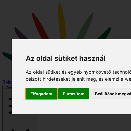
Az oldal sütiket használ
Az oldal sütiket és egyéb nyomkövető technoló
célzott hirdetéseket jelenít meg, és elemzi a 
Rólunk
Hírek
Program
Kiemelt könyvek
Galéria
Podcast/videó
Open main menu
Elfogadom
Elutasítom
Beállítások megvá