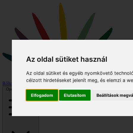
Az oldal sütiket használ
Az oldal sütiket és egyéb nyomkövető technoló
célzott hirdetéseket jelenít meg, és elemzi a 
Rólunk
Hírek
Program
Kiemelt könyvek
Galéria
Podcast/videó
Open main menu
Elfogadom
Elutasítom
Beállítások megvá