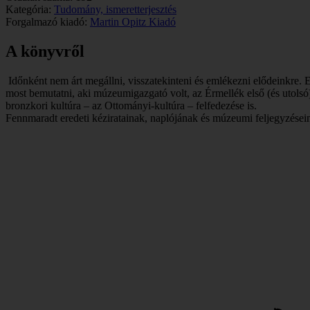
Kategória:
Tudomány, ismeretterjesztés
Forgalmazó kiadó:
Martin Opitz Kiadó
A könyvről
Időnként nem árt megállni, visszatekinteni és emlékezni elődeinkre. 
most bemutatni, aki múzeumigazgató volt, az Érmellék első (és utol
bronzkori kultúra – az Ottományi-kultúra – felfedezése is.
Fennmaradt eredeti kéziratainak, naplójának és múzeumi feljegyzéseinek