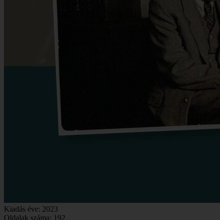
Kiadás éve:
2023
Oldalak száma:
192