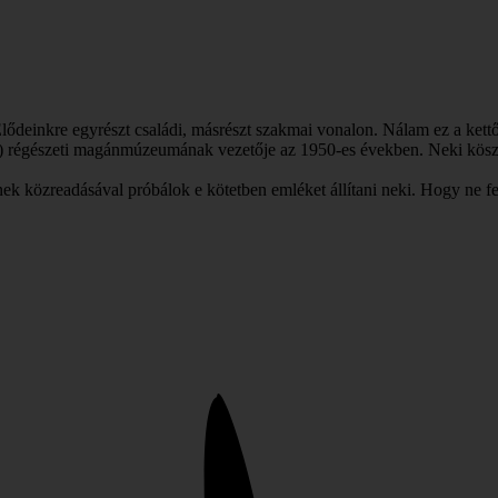
Elődeinkre egyrészt családi, másrészt szakmai vonalon. Nálam ez a ket
só) régészeti magánmúzeumának vezetője az 1950-es években. Neki köszö
 közreadásával próbálok e kötetben emléket állítani neki. Hogy ne felejt