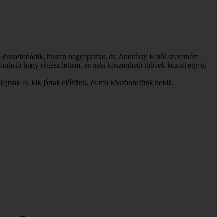
tő összefonódik, hiszen nagyapámat, dr. Andrássy Ernőt szeretném
nhető hogy régész lettem, és neki köszönhető többek között egy új
sük el, kik jártak előttünk, és mit köszönhetünk nekik.