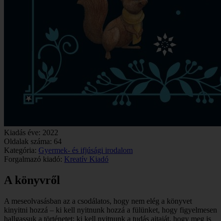
Kiadás éve:
2022
Oldalak száma:
64
Kategória:
Gyermek- és ifjúsági irodalom
Forgalmazó kiadó:
Kreatív Kiadó
A könyvről
A meseolvasásban az a csodálatos, hogy nem elég a könyvet
kinyitni hozzá – ki kell nyitnunk hozzá a fülünket, hogy figyelmesen
hallgassuk a történetet; ki kell nyitnunk a tudás ajtaját, hogy meg is