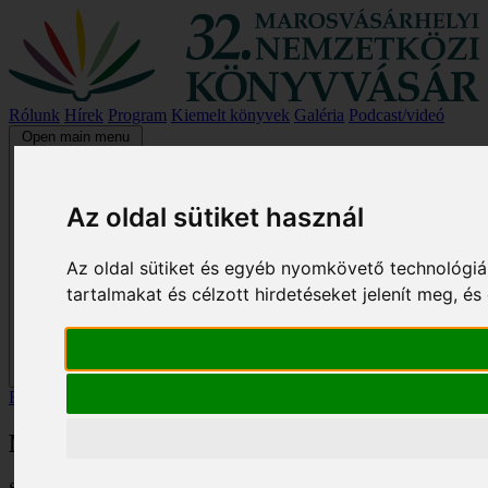
Rólunk
Hírek
Program
Kiemelt könyvek
Galéria
Podcast/videó
Open main menu
Az oldal sütiket használ
Az oldal sütiket és egyéb nyomkövető technológiá
tartalmakat és célzott hirdetéseket jelenít meg, 
Főoldal
/
Kiemelt könyvek
/
Mesélj nekem, nagymama!
Mesélj nekem, nagymama!