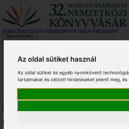
Rólunk
Hírek
Program
Kiemelt könyvek
Galéria
Podcast/videó
Open main menu
Az oldal sütiket használ
Az oldal sütiket és egyéb nyomkövető technológiá
tartalmakat és célzott hirdetéseket jelenít meg, 
Főoldal
/
Kiemelt könyvek
/
Irodalmi nyilvánosság és
irodalompolitika a korai Utunkban
Irodalmi nyilvánosság és irodalompolitika