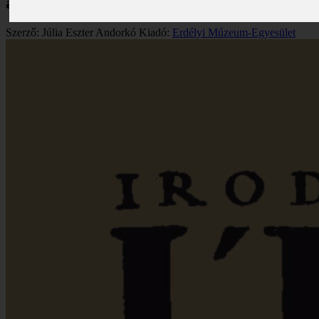
a korai Utunkban
Szerző: Júlia Eszter Andorkó
Kiadó:
Erdélyi Múzeum-Egyesület