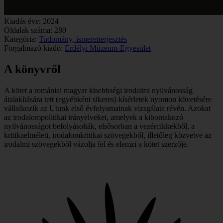
Kiadás éve:
2024
Oldalak száma:
280
Kategória:
Tudomány, ismeretterjesztés
Forgalmazó kiadó:
Erdélyi Múzeum-Egyesület
A könyvről
A kötet a romániai magyar kisebbségi irodalmi nyilvánosság
átalakítására tett (egyébként sikeres) kísérletek nyomon követésére
vállalkozik az Utunk első évfolyamainak vizsgálata révén. Azokat
az irodalompolitikai irányelveket, amelyek a kibontakozó
nyilvánosságot befolyásolták, elsősorban a vezércikkekből, a
kritikaelméleti, irodalomkritikai szövegekből, illetőleg közvetve az
irodalmi szövegekből vázolja fel és elemzi a kötet szerzője.