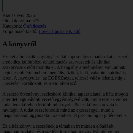
Kiadás éve:
2025
Oldalak száma:
375
Kategória:
Önfejlesztés
Forgalmazó kiadó:
Love2Translate Kiadó
A könyvről
Ezeket a holisztikus gyógyászattal kapcsolatos előadásokat a szerző
eredetileg különböző rehabilitációs szervezetek és klinikai
szakorvosok előtt mondta el. A hangsúly a felépülésen van, annak
legteljesebb értelmében: mentális, fizikai, lelki, valamint spirituális
téren. A „gyógyulás” az EGÉSZséget, teljessé válást jelenti, míg a
„kezelés” korlátozott, és rövid távra szól.
A szerző ötvenévnyi széleskörű klinikai tapasztalattal a háta mögött
a terület legkiválóbb vezető egyéniségévé vált, amint erre az emberi
tudat témakörében írt több mint nyolckötetes könyvsorozata is
rávilágít. A tudat összefonódik mind az egészséggel, mind a
magatartással, ugyanakkor az emberi lét pszichológiai pilléreivel is.
Ez a kézikönyv a szerzőnek a témában írt minden előadását
magában foglalja, és a sokféle formában megnyilvánuló emberi