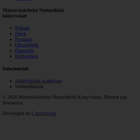
Marosvásárhelyi Nemzetközi
könyvvásár
Rólunk
Hírek
Program
Olvasójáték
Partnerek
Elérhetőség
Informáciok
Adatvédelmi szabályzat
Sütibeállítások
© 2026 Marosvásárhelyi Nemzetközi Könyvvásár. Minden jog
fenntartva.
Developed by
CreaDevops