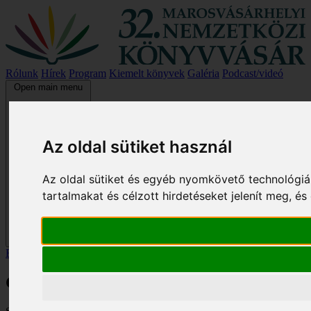
Rólunk
Hírek
Program
Kiemelt könyvek
Galéria
Podcast/videó
Open main menu
Az oldal sütiket használ
Az oldal sütiket és egyéb nyomkövető technológiá
tartalmakat és célzott hirdetéseket jelenít meg, 
Főoldal
/
Kiemelt könyvek
/
Gyógyulás és felépülés
Gyógyulás és felépülés