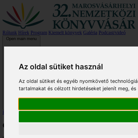
Rólunk
Hírek
Program
Kiemelt könyvek
Galéria
Podcast/videó
Open main menu
Az oldal sütiket használ
Az oldal sütiket és egyéb nyomkövető technológiá
tartalmakat és célzott hirdetéseket jelenít meg, 
Főoldal
/
Kiemelt könyvek
/
Galócák
Galócák