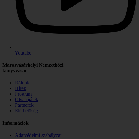
Youtube
Marosvásárhelyi Nemzetközi
könyvvásár
Rólunk
Hírek
Program
Olvasójáték
Partnerek
Elérhetőség
Informáciok
Adatvédelmi szabályzat