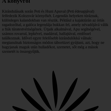
A könyvről
Kirándulásaik során Peti és Huni Apuval (Peti édesapjával)
felfedezik Kolozsvár környékét. Legendás helyeken túráznak,
különleges kalandokban van részük. Például a kajaktúrán az óriás
ragadozóhal, a galóca legendája bukkan fel, amely névadójává válik
a fiúk túratestvériségének. Útjaik alkalmával, Apu segítségével,
számos rovarral, lepkével, madárral, halfajtával, emlőssel
találkoznak. Idővel egyre felelősebb kirándulókká válnak:
megtanulnak biztonságos módon tábortüzet gyújtani, azt, hogy ne
hagyjanak maguk után hulladékot, szemetet, sőt még a mások
szemetét is összegyűjtik.