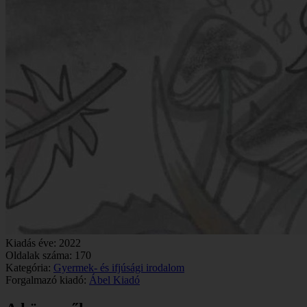
Kiadás éve:
2022
Oldalak száma:
170
Kategória:
Gyermek- és ifjúsági irodalom
Forgalmazó kiadó:
Ábel Kiadó