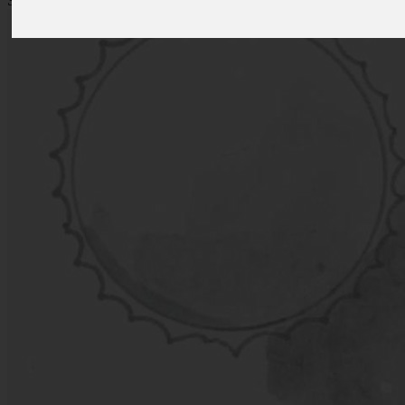
Szerző: K. Kovács István
Kiadó:
Ábel Kiadó