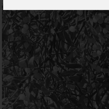
Szerző: Alfonsín Gergely Edó
Kiadó:
Ábel Kiadó