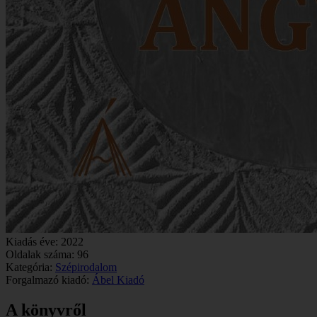
Kiadás éve:
2022
Oldalak száma:
96
Kategória:
Szépirodalom
Forgalmazó kiadó:
Ábel Kiadó
A könyvről