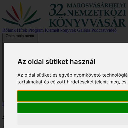
Rólunk
Hírek
Program
Kiemelt könyvek
Galéria
Podcast/videó
Open main menu
Az oldal sütiket használ
Az oldal sütiket és egyéb nyomkövető technológiá
tartalmakat és célzott hirdetéseket jelenít meg, 
Főoldal
/
Kiemelt könyvek
/
Angyaldamil
Angyaldamil