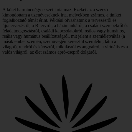
A kötet harmincnégy esszét tartalmaz. Ezeket az a szerző
kimondottam a tizenéveseknek írta, melyekben számos, a tiniket
foglalkoztató témát érint. Például olvashatunk a tervezésről és
újratervezésről, a B tervről, a házimunkáról, a családi szerepekről és
feladatmegosztásról, családi kapcsolatokról, reálos vagy humános,
reális vagy humánus beállítottságról, mit jelent a szemléletváltás (a
másik ember szemén, szemüvegén keresztül szemlélni, látni a
világot), rendről és káoszról, mikulásról és angyalról, a virtuális és a
valós világról, az élet számos apró-cseprő dolgáról.