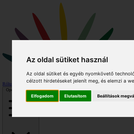
Az oldal sütiket használ
Az oldal sütiket és egyéb nyomkövető technoló
célzott hirdetéseket jelenít meg, és elemzi a 
Rólunk
Hírek
Program
Kiemelt könyvek
Galéria
Podcast/videó
Open main menu
Elfogadom
Elutasítom
Beállítások megvá