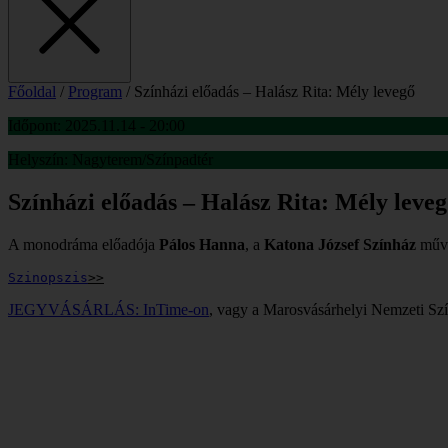
Főoldal
/
Program
/
Színházi előadás – Halász Rita: Mély levegő
Időpont:
2025.11.14 - 20:00
Helyszín:
Nagyterem/Színpadtér
Színházi előadás – Halász Rita: Mély leve
A monodráma előadója
Pálos Hanna
, a
Katona József Színház
művé
Szinopszis
>>
JEGYVÁSÁRLÁS: InTime-on
, vagy a Marosvásárhelyi Nemzeti Szín