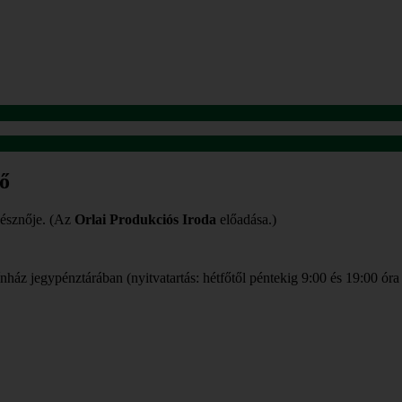
gő
sznője.
(Az
Orlai Produkciós Iroda
előadása.)
ház jegypénztárában (nyitvatartás: hétfőtől péntekig 9:00 és 19:00 óra 