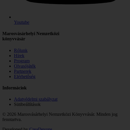
Youtube
Marosvásárhelyi Nemzetközi
könyvvásár
Rólunk
Hírek
Program
Olvasójáték
Partnerek
Elérhetőség
Informáciok
Adatvédelmi szabályzat
Sütibeállítások
© 2026 Marosvásárhelyi Nemzetközi Könyvvásár. Minden jog
fenntartva.
Developed by
CreaDevops