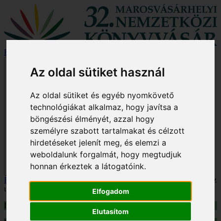
Rólunk
Hírek
Program
Kiemelt könyvek
Galéria
Podcast/videó
Open main menu
Az oldal sütiket használ
Az oldal sütiket és egyéb nyomkövető
technológiákat alkalmaz, hogy javítsa a
böngészési élményét, azzal hogy
személyre szabott tartalmakat és célzott
hirdetéseket jelenít meg, és elemzi a
weboldalunk forgalmát, hogy megtudjuk
honnan érkeztek a látogatóink.
Főoldal
/
Program
/
Megnyitó – Olvass egy mesét a gyerekednek, az
unokádnak!
Elfogadom
Időpont:
2025.11.13 - 10:00
Elutasítom