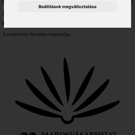
Helyszín:
Színház-tér
Beállítások megváltoztatása
Megnyitó – Olvass egy mesét a
gyerekednek, az unokádnak!
A rendezvény hivatalos megnyitója.